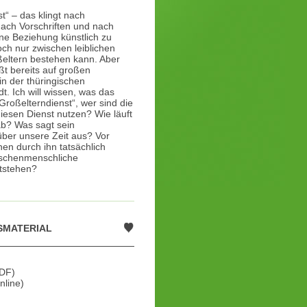
t“ – das klingt nach
nach Vorschriften und nach
ne Beziehung künstlich zu
ch nur zwischen leiblichen
eltern bestehen kann. Aber
ßt bereits auf großen
in der thüringischen
. Ich will wissen, was das
 „Großelterndienst“, wer sind die
iesen Dienst nutzen? Wie läuft
b? Was sagt sein
ber unsere Zeit aus? Vor
en durch ihn tatsächlich
ischenmenschliche
tstehen?
SMATERIAL
DF)
nline)