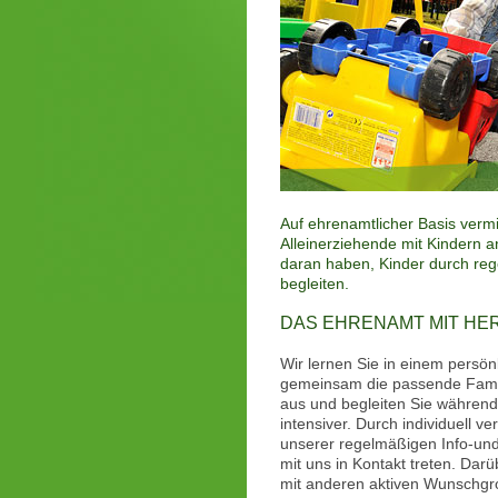
Auf ehrenamtlicher Basis vermi
Alleinerziehende mit Kindern 
daran haben, Kinder durch re
begleiten.
DAS EHRENAMT MIT HER
Wir lernen Sie in einem persö
gemeinsam die passende Fami
aus und begleiten Sie währen
intensiver. Durch individuell 
unserer regelmäßigen Info-und
mit uns in Kontakt treten. Darü
mit anderen aktiven Wunschgro