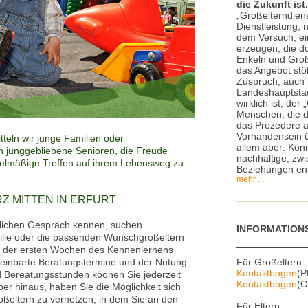
die Zukunft ist.
„Großelterndiens
Dienstleistung, 
dem Versuch, ei
erzeugen, die do
Enkeln und Groß
das Angebot stö
Zuspruch, auch 
Landeshauptstadt
wirklich ist, der
Menschen, die d
das Prozedere a
Vorhandensein ü
tteln wir junge Familien oder
allem aber: Könn
an junggebliebene Senioren, die Freude
nachhaltige, zw
gelmäßige Treffen auf ihrem Lebensweg zu
Beziehungen en
mehr ...
Z MITTEN IN ERFURT
nlichen Gespräch kennen, suchen
INFORMATION
lie oder die passenden Wunschgroßeltern
d der ersten Wochen des Kennenlernens
vereinbarte Beratungstermine und der Nutung
Für Großeltern
Kontaktbogen
(P
 Bereatungsstunden köönen Sie jederzeit
Kontaktbogen
(O
ber hinaus, haben Sie die Möglichkeit sich
ßeltern zu vernetzen, in dem Sie an den
Für Eltern